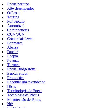
Pneus por tipo
Alto desempenho
Off-road
Touring
Por veículo
Automóvel
Caminhonetes
CUV/SUV
Comerciais leves
Por marca
Alenza
Dueler
Ecopia
Potenza
Turanza
Pneus Bridgestone
Buscar pneus
Promoções
Encontre um revendedor
Dicas
Terminologia de Pneus
Tecnologia de Pneus
Manutenção de Pneus
Nós