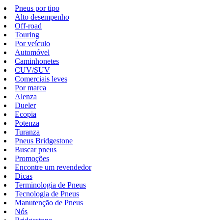
Pneus por tipo
Alto desempenho
Off-road
Touring
Por veículo
Automóvel
Caminhonetes
CUV/SUV
Comerciais leves
Por marca
Alenza
Dueler
Ecopia
Potenza
Turanza
Pneus Bridgestone
Buscar pneus
Promoções
Encontre um revendedor
Dicas
Terminologia de Pneus
Tecnologia de Pneus
Manutenção de Pneus
Nós