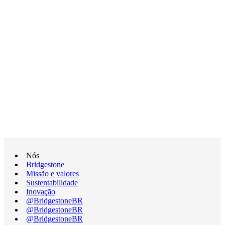
Nós
Bridgestone
Missão e valores
Sustentabilidade
Inovação
@BridgestoneBR
@BridgestoneBR
@BridgestoneBR