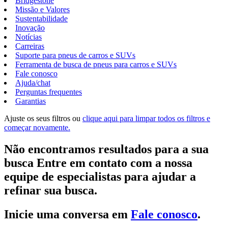
Bridgestone
Missão e Valores
Sustentabilidade
Inovação
Notícias
Carreiras
Suporte para pneus de carros e SUVs
Ferramenta de busca de pneus para carros e SUVs
Fale conosco
Ajuda/chat
Perguntas frequentes
Garantias
Ajuste os seus filtros ou
clique aqui para limpar todos os filtros e
começar novamente.
Não encontramos resultados para a sua
busca Entre em contato com a nossa
equipe de especialistas para ajudar a
refinar sua busca.
Inicie uma conversa em
Fale conosco
.