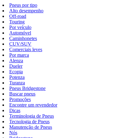
Pneus por tipo
Alto desempenho
Off-road
Touring
Por veículo
Automóvel
Caminhonetes
CUV/SUV
Comerciais leves
Por marca
Alenza
Dueler
Ecopia
Potenza
Turanza
Pneus Bridgestone
Buscar pneus
Promoções
Encontre um revendedor
Dicas
Terminologia de Pneus
Tecnologia de Pneus
Manutenção de Pneus
Nós