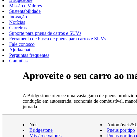
Bridgestone
Missão e Valores
Sustentabilidade
Inovação
Notícias
Carreiras
Suporte para pneus de carros e SUVs
Ferramenta de busca de pneus para carros e SUVs
Fale conosco
Ajuda/chat
Perguntas frequentes
Garantias
Aproveite o seu carro ao 
A Bridgestone oferece uma vasta gama de pneus produzidos
condução em autoestrada, economia de combustível, manobrab
jornada.
Nós
Automóveis/S
Bridgestone
Pneus por tipo
Missão e valores
Pneus por tipo 