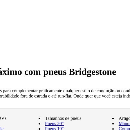
máximo com pneus Bridgestone
 para complementar praticamente qualquer estilo de condução ou condi
ilidade fora de estrada e até run-flat. Onde quer que você esteja indo
UVs
Tamanhos de pneus
Artig
Pneus 20"
Manut
de
Pneus 19"
Compr