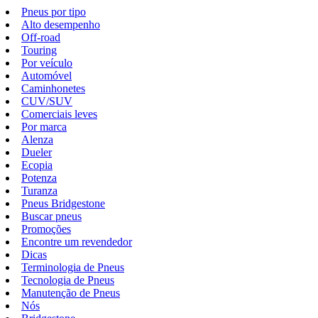
Pneus por tipo
Alto desempenho
Off-road
Touring
Por veículo
Automóvel
Caminhonetes
CUV/SUV
Comerciais leves
Por marca
Alenza
Dueler
Ecopia
Potenza
Turanza
Pneus Bridgestone
Buscar pneus
Promoções
Encontre um revendedor
Dicas
Terminologia de Pneus
Tecnologia de Pneus
Manutenção de Pneus
Nós