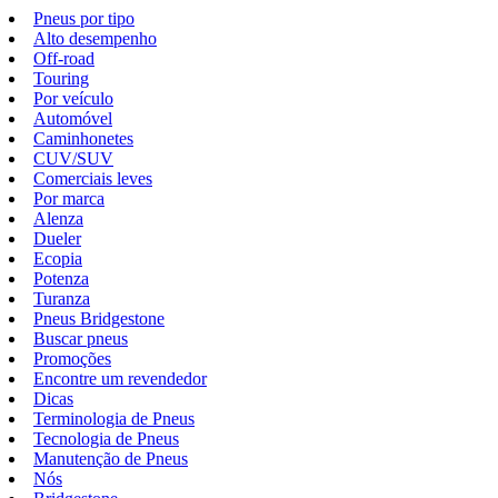
Pneus por tipo
Alto desempenho
Off-road
Touring
Por veículo
Automóvel
Caminhonetes
CUV/SUV
Comerciais leves
Por marca
Alenza
Dueler
Ecopia
Potenza
Turanza
Pneus Bridgestone
Buscar pneus
Promoções
Encontre um revendedor
Dicas
Terminologia de Pneus
Tecnologia de Pneus
Manutenção de Pneus
Nós