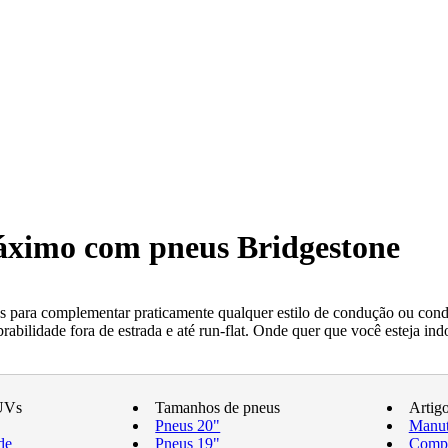
máximo com pneus Bridgestone
 para complementar praticamente qualquer estilo de condução ou condi
ilidade fora de estrada e até run-flat. Onde quer que você esteja indo
UVs
Tamanhos de pneus
Artig
Pneus 20"
Manut
de
Pneus 19"
Compr