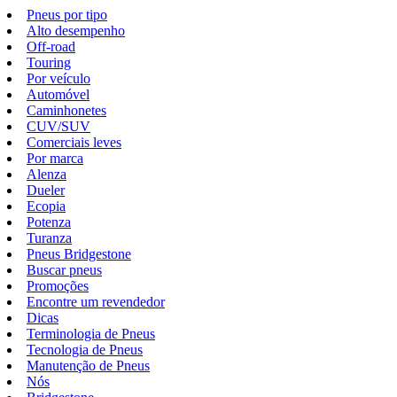
Pneus por tipo
Alto desempenho
Off-road
Touring
Por veículo
Automóvel
Caminhonetes
CUV/SUV
Comerciais leves
Por marca
Alenza
Dueler
Ecopia
Potenza
Turanza
Pneus Bridgestone
Buscar pneus
Promoções
Encontre um revendedor
Dicas
Terminologia de Pneus
Tecnologia de Pneus
Manutenção de Pneus
Nós