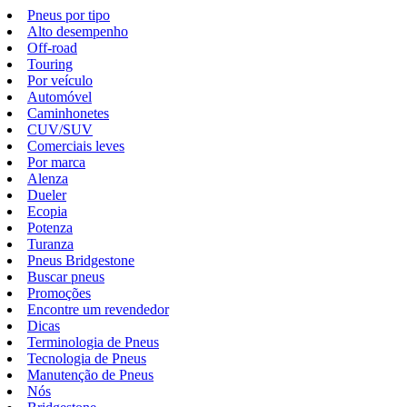
Pneus por tipo
Alto desempenho
Off-road
Touring
Por veículo
Automóvel
Caminhonetes
CUV/SUV
Comerciais leves
Por marca
Alenza
Dueler
Ecopia
Potenza
Turanza
Pneus Bridgestone
Buscar pneus
Promoções
Encontre um revendedor
Dicas
Terminologia de Pneus
Tecnologia de Pneus
Manutenção de Pneus
Nós