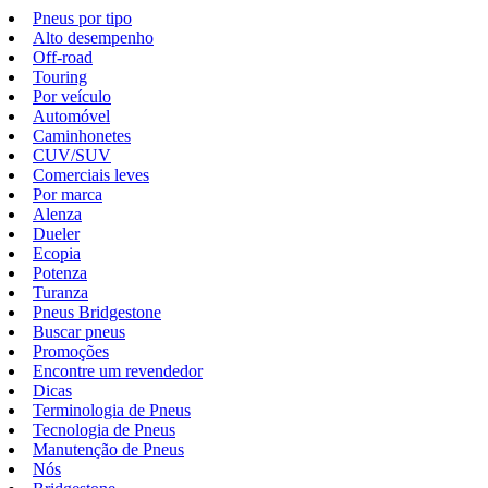
Pneus por tipo
Alto desempenho
Off-road
Touring
Por veículo
Automóvel
Caminhonetes
CUV/SUV
Comerciais leves
Por marca
Alenza
Dueler
Ecopia
Potenza
Turanza
Pneus Bridgestone
Buscar pneus
Promoções
Encontre um revendedor
Dicas
Terminologia de Pneus
Tecnologia de Pneus
Manutenção de Pneus
Nós