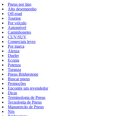
Pneus por tipo
Alto desempenho
Off-road
Touring
Por veículo
Automóvel
Caminhonetes
CUV/SUV
Comerciais leves
Por marca
Alenza
Dueler
Ecopia
Potenza
Turanza
Pneus Bridgestone
Buscar pneus
Promoções
Encontre um revendedor
Dicas
Terminologia de Pneus
Tecnologia de Pneus
Manutenção de Pneus
Nós