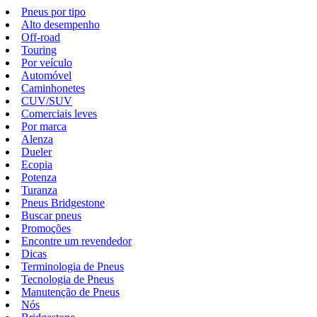
Pneus por tipo
Alto desempenho
Off-road
Touring
Por veículo
Automóvel
Caminhonetes
CUV/SUV
Comerciais leves
Por marca
Alenza
Dueler
Ecopia
Potenza
Turanza
Pneus Bridgestone
Buscar pneus
Promoções
Encontre um revendedor
Dicas
Terminologia de Pneus
Tecnologia de Pneus
Manutenção de Pneus
Nós