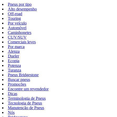
Pneus por tipo
Alto desempenho
Off-road
Touring
Por veículo
Automóvel
Caminhonetes
CUV/SUV
Comerciais leves
Por marca
Alenza
Dueler
Ecopia
Potenza
Turanza
Pneus Bridgestone
Buscar pneus
Promoções
Encontre um revendedor
Dicas
Terminologia de Pneus
Tecnologia de Pneus
Manutenção de Pneus
Nós