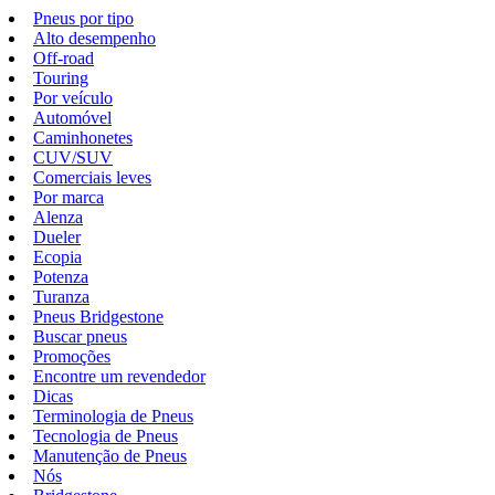
Pneus por tipo
Alto desempenho
Off-road
Touring
Por veículo
Automóvel
Caminhonetes
CUV/SUV
Comerciais leves
Por marca
Alenza
Dueler
Ecopia
Potenza
Turanza
Pneus Bridgestone
Buscar pneus
Promoções
Encontre um revendedor
Dicas
Terminologia de Pneus
Tecnologia de Pneus
Manutenção de Pneus
Nós