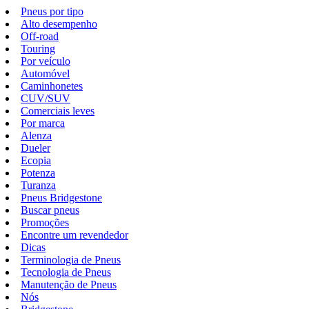
Pneus por tipo
Alto desempenho
Off-road
Touring
Por veículo
Automóvel
Caminhonetes
CUV/SUV
Comerciais leves
Por marca
Alenza
Dueler
Ecopia
Potenza
Turanza
Pneus Bridgestone
Buscar pneus
Promoções
Encontre um revendedor
Dicas
Terminologia de Pneus
Tecnologia de Pneus
Manutenção de Pneus
Nós