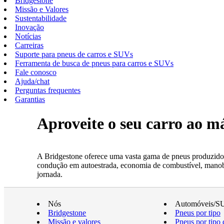
Bridgestone
Missão e Valores
Sustentabilidade
Inovação
Notícias
Carreiras
Suporte para pneus de carros e SUVs
Ferramenta de busca de pneus para carros e SUVs
Fale conosco
Ajuda/chat
Perguntas frequentes
Garantias
Aproveite o seu carro ao 
A Bridgestone oferece uma vasta gama de pneus produzidos
condução em autoestrada, economia de combustível, manobrab
jornada.
Nós
Automóveis/S
Bridgestone
Pneus por tipo
Missão e valores
Pneus por tipo 