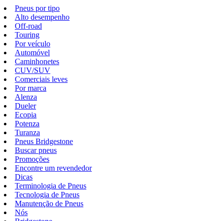
Pneus por tipo
Alto desempenho
Off-road
Touring
Por veículo
Automóvel
Caminhonetes
CUV/SUV
Comerciais leves
Por marca
Alenza
Dueler
Ecopia
Potenza
Turanza
Pneus Bridgestone
Buscar pneus
Promoções
Encontre um revendedor
Dicas
Terminologia de Pneus
Tecnologia de Pneus
Manutenção de Pneus
Nós