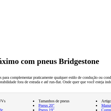
máximo com pneus Bridgestone
 para complementar praticamente qualquer estilo de condução ou condi
ilidade fora de estrada e até run-flat. Onde quer que você esteja indo
UVs
Tamanhos de pneus
Artig
Pneus 20"
Manut
de
Pneus 19"
Compr