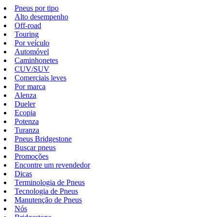
Pneus por tipo
Alto desempenho
Off-road
Touring
Por veículo
Automóvel
Caminhonetes
CUV/SUV
Comerciais leves
Por marca
Alenza
Dueler
Ecopia
Potenza
Turanza
Pneus Bridgestone
Buscar pneus
Promoções
Encontre um revendedor
Dicas
Terminologia de Pneus
Tecnologia de Pneus
Manutenção de Pneus
Nós