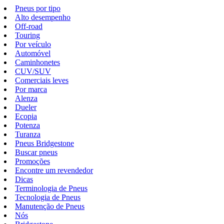
Pneus por tipo
Alto desempenho
Off-road
Touring
Por veículo
Automóvel
Caminhonetes
CUV/SUV
Comerciais leves
Por marca
Alenza
Dueler
Ecopia
Potenza
Turanza
Pneus Bridgestone
Buscar pneus
Promoções
Encontre um revendedor
Dicas
Terminologia de Pneus
Tecnologia de Pneus
Manutenção de Pneus
Nós