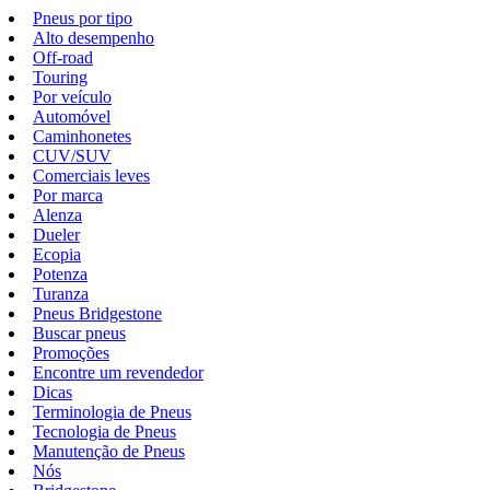
Pneus por tipo
Alto desempenho
Off-road
Touring
Por veículo
Automóvel
Caminhonetes
CUV/SUV
Comerciais leves
Por marca
Alenza
Dueler
Ecopia
Potenza
Turanza
Pneus Bridgestone
Buscar pneus
Promoções
Encontre um revendedor
Dicas
Terminologia de Pneus
Tecnologia de Pneus
Manutenção de Pneus
Nós