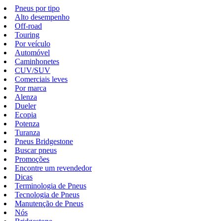
Pneus por tipo
Alto desempenho
Off-road
Touring
Por veículo
Automóvel
Caminhonetes
CUV/SUV
Comerciais leves
Por marca
Alenza
Dueler
Ecopia
Potenza
Turanza
Pneus Bridgestone
Buscar pneus
Promoções
Encontre um revendedor
Dicas
Terminologia de Pneus
Tecnologia de Pneus
Manutenção de Pneus
Nós