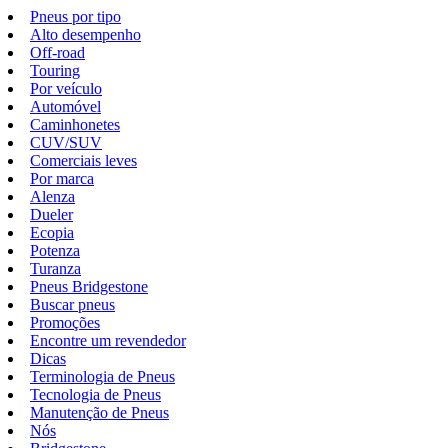
Pneus por tipo
Alto desempenho
Off-road
Touring
Por veículo
Automóvel
Caminhonetes
CUV/SUV
Comerciais leves
Por marca
Alenza
Dueler
Ecopia
Potenza
Turanza
Pneus Bridgestone
Buscar pneus
Promoções
Encontre um revendedor
Dicas
Terminologia de Pneus
Tecnologia de Pneus
Manutenção de Pneus
Nós