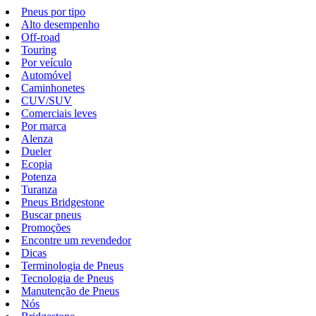
Pneus por tipo
Alto desempenho
Off-road
Touring
Por veículo
Automóvel
Caminhonetes
CUV/SUV
Comerciais leves
Por marca
Alenza
Dueler
Ecopia
Potenza
Turanza
Pneus Bridgestone
Buscar pneus
Promoções
Encontre um revendedor
Dicas
Terminologia de Pneus
Tecnologia de Pneus
Manutenção de Pneus
Nós