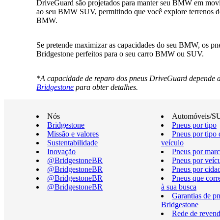
DriveGuard são projetados para manter seu BMW em movim
ao seu BMW SUV, permitindo que você explore terrenos desa
BMW.
Se pretende maximizar as capacidades do seu BMW, os pneu
Bridgestone perfeitos para o seu carro BMW ou SUV.
*A capacidade de reparo dos pneus DriveGuard depende do
Bridgestone
para obter detalhes.
Nós
Automóveis/S
Bridgestone
Pneus por tipo
Missão e valores
Pneus por tipo 
Sustentabilidade
veículo
Inovação
Pneus por marc
@BridgestoneBR
Pneus por veíc
@BridgestoneBR
Pneus por cida
@BridgestoneBR
Pneus que cor
@BridgestoneBR
à sua busca
Garantias de p
Bridgestone
Rede de revend