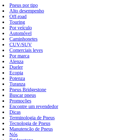
Pneus por tipo
Alto desempenho
Off-road
Touring
Por veículo
Automóvel
Caminhonetes
CUV/SUV
Comerciais leves
Por marca
Alenza
Dueler
Ecopia
Potenza
Turanza
Pneus Bridgestone
Buscar pneus
Promoções
Encontre um revendedor
Dicas
Terminologia de Pneus
Tecnologia de Pneus
Manutenção de Pneus
Nós