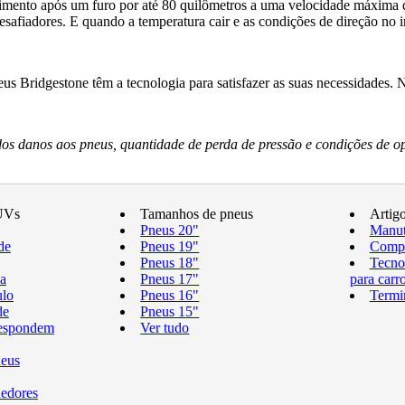
ento após um furo por até 80 quilômetros a uma velocidade máxima d
fiadores. E quando a temperatura cair e as condições de direção no i
s Bridgestone têm a tecnologia para satisfazer as suas necessidades.
s danos aos pneus, quantidade de perda de pressão e condições de o
UVs
Tamanhos de pneus
Artig
Pneus 20"
Manut
de
Pneus 19"
Compr
Pneus 18"
Tecno
a
Pneus 17"
para carr
ulo
Pneus 16"
Termi
de
Pneus 15"
respondem
Ver tudo
neus
edores