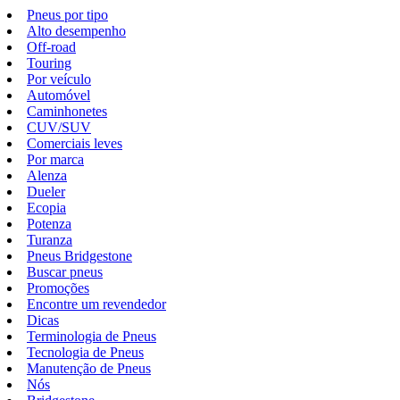
Pneus por tipo
Alto desempenho
Off-road
Touring
Por veículo
Automóvel
Caminhonetes
CUV/SUV
Comerciais leves
Por marca
Alenza
Dueler
Ecopia
Potenza
Turanza
Pneus Bridgestone
Buscar pneus
Promoções
Encontre um revendedor
Dicas
Terminologia de Pneus
Tecnologia de Pneus
Manutenção de Pneus
Nós