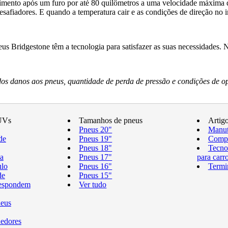
ento após um furo por até 80 quilômetros a uma velocidade máxima d
fiadores. E quando a temperatura cair e as condições de direção no i
s Bridgestone têm a tecnologia para satisfazer as suas necessidades.
s danos aos pneus, quantidade de perda de pressão e condições de o
UVs
Tamanhos de pneus
Artig
Pneus 20"
Manut
de
Pneus 19"
Compr
Pneus 18"
Tecno
a
Pneus 17"
para carr
ulo
Pneus 16"
Termi
de
Pneus 15"
respondem
Ver tudo
neus
edores