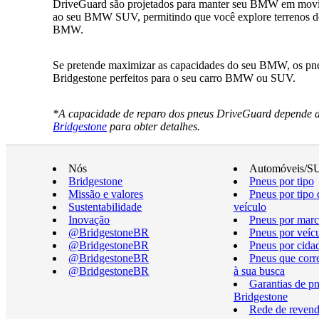
DriveGuard são projetados para manter seu BMW em movim
ao seu BMW SUV, permitindo que você explore terrenos desa
BMW.
Se pretende maximizar as capacidades do seu BMW, os pneu
Bridgestone perfeitos para o seu carro BMW ou SUV.
*A capacidade de reparo dos pneus DriveGuard depende do
Bridgestone
para obter detalhes.
Nós
Automóveis/S
Bridgestone
Pneus por tipo
Missão e valores
Pneus por tipo 
Sustentabilidade
veículo
Inovação
Pneus por marc
@BridgestoneBR
Pneus por veíc
@BridgestoneBR
Pneus por cida
@BridgestoneBR
Pneus que cor
@BridgestoneBR
à sua busca
Garantias de p
Bridgestone
Rede de revend