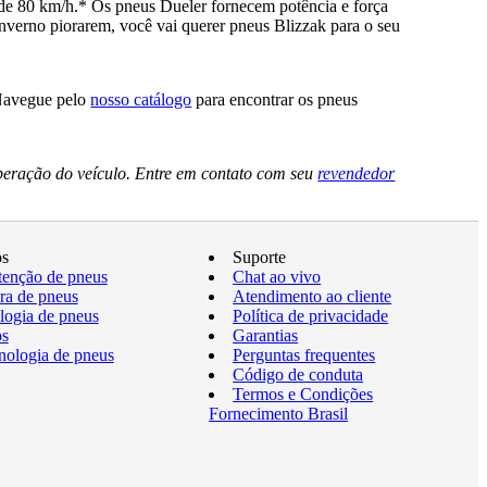
e 80 km/h.* Os pneus Dueler fornecem potência e força
nverno piorarem, você vai querer pneus Blizzak para o seu
 Navegue pelo
nosso catálogo
para encontrar os pneus
peração do veículo. Entre em contato com seu
revendedor
os
Suporte
enção de pneus
Chat ao vivo
a de pneus
Atendimento ao cliente
logia de pneus
Política de privacidade
os
Garantias
nologia de pneus
Perguntas frequentes
Código de conduta
Termos e Condições
Fornecimento Brasil