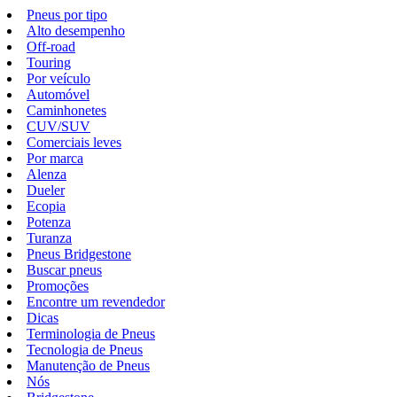
Pneus por tipo
Alto desempenho
Off-road
Touring
Por veículo
Automóvel
Caminhonetes
CUV/SUV
Comerciais leves
Por marca
Alenza
Dueler
Ecopia
Potenza
Turanza
Pneus Bridgestone
Buscar pneus
Promoções
Encontre um revendedor
Dicas
Terminologia de Pneus
Tecnologia de Pneus
Manutenção de Pneus
Nós