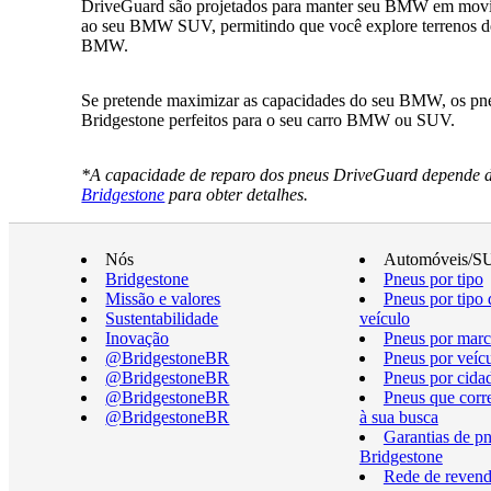
DriveGuard são projetados para manter seu BMW em movim
ao seu BMW SUV, permitindo que você explore terrenos desa
BMW.
Se pretende maximizar as capacidades do seu BMW, os pneu
Bridgestone perfeitos para o seu carro BMW ou SUV.
*A capacidade de reparo dos pneus DriveGuard depende do
Bridgestone
para obter detalhes.
Nós
Automóveis/S
Bridgestone
Pneus por tipo
Missão e valores
Pneus por tipo 
Sustentabilidade
veículo
Inovação
Pneus por marc
@BridgestoneBR
Pneus por veíc
@BridgestoneBR
Pneus por cida
@BridgestoneBR
Pneus que cor
@BridgestoneBR
à sua busca
Garantias de p
Bridgestone
Rede de revend