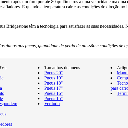
ento após um furo por até 80 quilômetros a uma velocidade máxima d
fiadores. E quando a temperatura cair e as condições de direção no i
s Bridgestone têm a tecnologia para satisfazer as suas necessidades.
s danos aos pneus, quantidade de perda de pressão e condições de o
UVs
Tamanhos de pneus
Artig
Pneus 20"
Manut
de
Pneus 19"
Compr
Pneus 18"
Tecno
a
Pneus 17"
para carr
ulo
Pneus 16"
Termi
de
Pneus 15"
respondem
Ver tudo
neus
edores