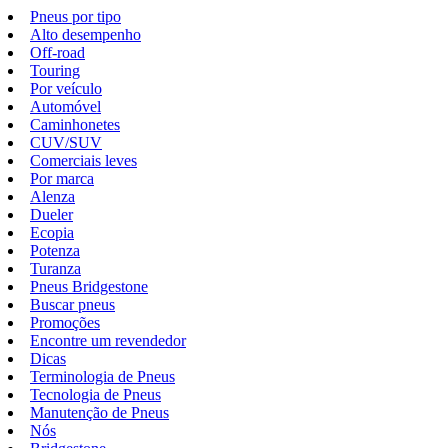
Pneus por tipo
Alto desempenho
Off-road
Touring
Por veículo
Automóvel
Caminhonetes
CUV/SUV
Comerciais leves
Por marca
Alenza
Dueler
Ecopia
Potenza
Turanza
Pneus Bridgestone
Buscar pneus
Promoções
Encontre um revendedor
Dicas
Terminologia de Pneus
Tecnologia de Pneus
Manutenção de Pneus
Nós