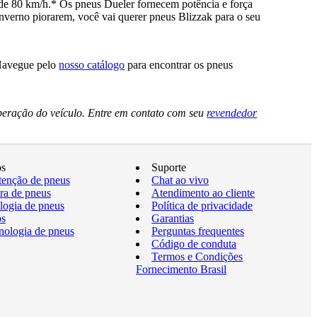
e 80 km/h.* Os pneus Dueler fornecem potência e força
nverno piorarem, você vai querer pneus Blizzak para o seu
 Navegue pelo
nosso catálogo
para encontrar os pneus
peração do veículo. Entre em contato com seu
revendedor
os
Suporte
enção de pneus
Chat ao vivo
a de pneus
Atendimento ao cliente
logia de pneus
Política de privacidade
os
Garantias
nologia de pneus
Perguntas frequentes
Código de conduta
Termos e Condições
Fornecimento Brasil