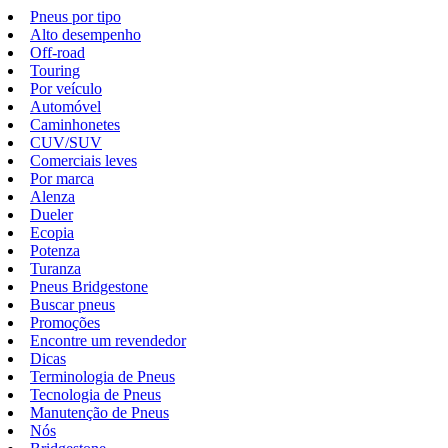
Pneus por tipo
Alto desempenho
Off-road
Touring
Por veículo
Automóvel
Caminhonetes
CUV/SUV
Comerciais leves
Por marca
Alenza
Dueler
Ecopia
Potenza
Turanza
Pneus Bridgestone
Buscar pneus
Promoções
Encontre um revendedor
Dicas
Terminologia de Pneus
Tecnologia de Pneus
Manutenção de Pneus
Nós