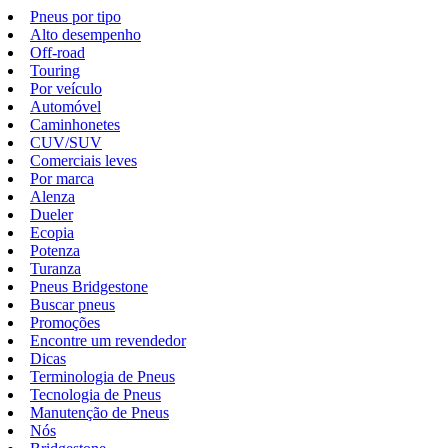
Pneus por tipo
Alto desempenho
Off-road
Touring
Por veículo
Automóvel
Caminhonetes
CUV/SUV
Comerciais leves
Por marca
Alenza
Dueler
Ecopia
Potenza
Turanza
Pneus Bridgestone
Buscar pneus
Promoções
Encontre um revendedor
Dicas
Terminologia de Pneus
Tecnologia de Pneus
Manutenção de Pneus
Nós