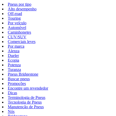
Pneus por tipo
Alto desempenho
Off-road
Touring
Por veículo
Automóvel
Caminhonetes
CUV/SUV
Comerciais leves
Por marca
Alenza
Dueler
Ecopia
Potenza
Turanza
Pneus Bridgestone
Buscar pneus
Promoções
Encontre um revendedor
Dicas
Terminologia de Pneus
Tecnologia de Pneus
Manutenção de Pneus
Nós