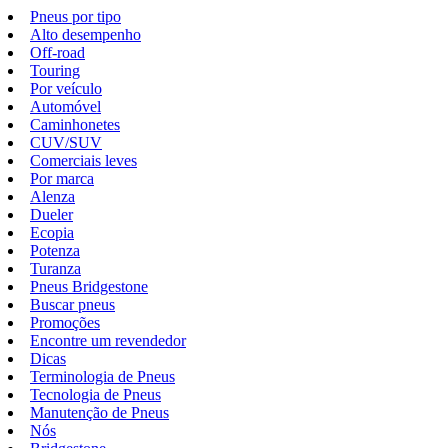
Pneus por tipo
Alto desempenho
Off-road
Touring
Por veículo
Automóvel
Caminhonetes
CUV/SUV
Comerciais leves
Por marca
Alenza
Dueler
Ecopia
Potenza
Turanza
Pneus Bridgestone
Buscar pneus
Promoções
Encontre um revendedor
Dicas
Terminologia de Pneus
Tecnologia de Pneus
Manutenção de Pneus
Nós