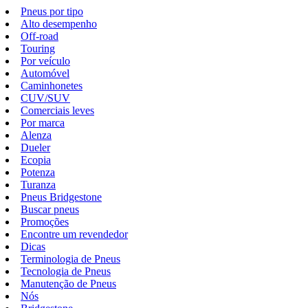
Pneus por tipo
Alto desempenho
Off-road
Touring
Por veículo
Automóvel
Caminhonetes
CUV/SUV
Comerciais leves
Por marca
Alenza
Dueler
Ecopia
Potenza
Turanza
Pneus Bridgestone
Buscar pneus
Promoções
Encontre um revendedor
Dicas
Terminologia de Pneus
Tecnologia de Pneus
Manutenção de Pneus
Nós