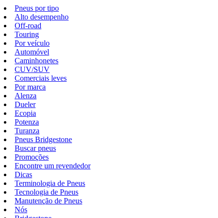
Pneus por tipo
Alto desempenho
Off-road
Touring
Por veículo
Automóvel
Caminhonetes
CUV/SUV
Comerciais leves
Por marca
Alenza
Dueler
Ecopia
Potenza
Turanza
Pneus Bridgestone
Buscar pneus
Promoções
Encontre um revendedor
Dicas
Terminologia de Pneus
Tecnologia de Pneus
Manutenção de Pneus
Nós