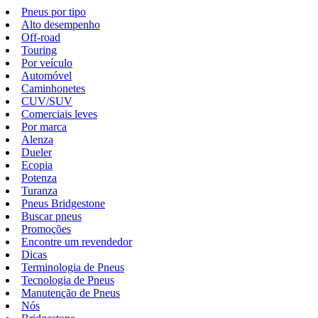
Pneus por tipo
Alto desempenho
Off-road
Touring
Por veículo
Automóvel
Caminhonetes
CUV/SUV
Comerciais leves
Por marca
Alenza
Dueler
Ecopia
Potenza
Turanza
Pneus Bridgestone
Buscar pneus
Promoções
Encontre um revendedor
Dicas
Terminologia de Pneus
Tecnologia de Pneus
Manutenção de Pneus
Nós