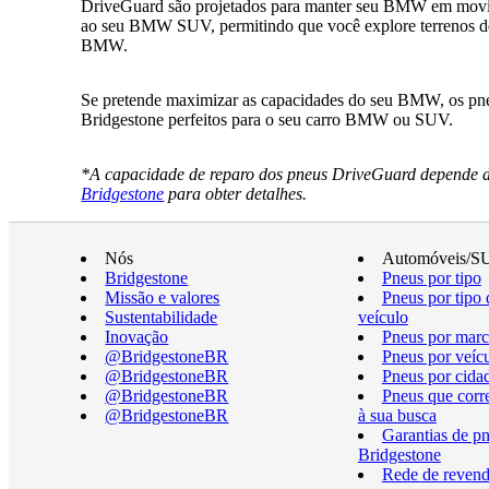
DriveGuard são projetados para manter seu BMW em movim
ao seu BMW SUV, permitindo que você explore terrenos desa
BMW.
Se pretende maximizar as capacidades do seu BMW, os pneu
Bridgestone perfeitos para o seu carro BMW ou SUV.
*A capacidade de reparo dos pneus DriveGuard depende do
Bridgestone
para obter detalhes.
Nós
Automóveis/S
Bridgestone
Pneus por tipo
Missão e valores
Pneus por tipo 
Sustentabilidade
veículo
Inovação
Pneus por marc
@BridgestoneBR
Pneus por veíc
@BridgestoneBR
Pneus por cida
@BridgestoneBR
Pneus que cor
@BridgestoneBR
à sua busca
Garantias de p
Bridgestone
Rede de revend