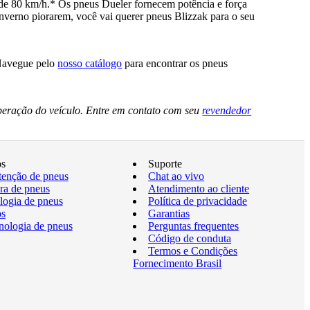
e 80 km/h.* Os pneus Dueler fornecem potência e força
nverno piorarem, você vai querer pneus Blizzak para o seu
 Navegue pelo
nosso catálogo
para encontrar os pneus
peração do veículo. Entre em contato com seu
revendedor
os
Suporte
enção de pneus
Chat ao vivo
a de pneus
Atendimento ao cliente
logia de pneus
Política de privacidade
os
Garantias
nologia de pneus
Perguntas frequentes
Código de conduta
Termos e Condições
Fornecimento Brasil