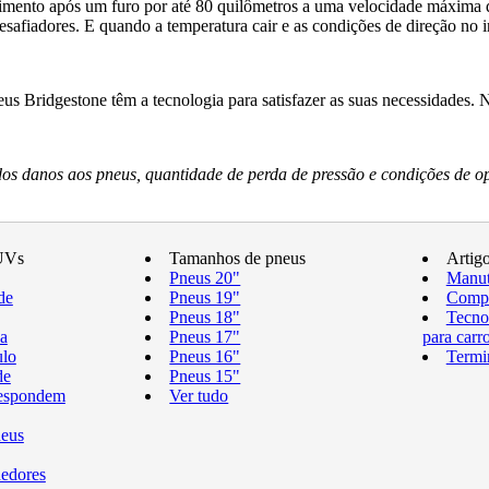
ento após um furo por até 80 quilômetros a uma velocidade máxima d
fiadores. E quando a temperatura cair e as condições de direção no i
s Bridgestone têm a tecnologia para satisfazer as suas necessidades.
s danos aos pneus, quantidade de perda de pressão e condições de o
UVs
Tamanhos de pneus
Artig
Pneus 20"
Manut
de
Pneus 19"
Compr
Pneus 18"
Tecno
a
Pneus 17"
para carr
ulo
Pneus 16"
Termi
de
Pneus 15"
respondem
Ver tudo
neus
edores