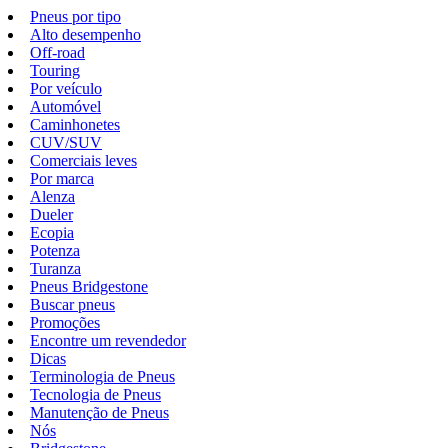
Pneus por tipo
Alto desempenho
Off-road
Touring
Por veículo
Automóvel
Caminhonetes
CUV/SUV
Comerciais leves
Por marca
Alenza
Dueler
Ecopia
Potenza
Turanza
Pneus Bridgestone
Buscar pneus
Promoções
Encontre um revendedor
Dicas
Terminologia de Pneus
Tecnologia de Pneus
Manutenção de Pneus
Nós