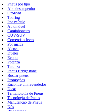
Pneus por tipo
Alto desempenho
Off-road
Touring
Por veículo
Automóvel
Caminhonetes
CUV/SUV
Comerciais leves
Por marca
Alenza
Dueler
Ecopia
Potenza
Turanza
Pneus Bridgestone
Buscar pneus
Promoções
Encontre um revendedor
Dicas
Terminologia de Pneus
Tecnologia de Pneus
Manutenção de Pneus
Nós