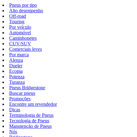
Pneus por tipo
Alto desempenho
Off-road
Touring
Por veículo
Automóvel
Caminhonetes
CUV/SUV
Comerciais leves
Por marca
Alenza
Dueler
Ecopia
Potenza
Turanza
Pneus Bridgestone
Buscar pneus
Promoções
Encontre um revendedor
Dicas
Terminologia de Pneus
Tecnologia de Pneus
Manutenção de Pneus
Nós