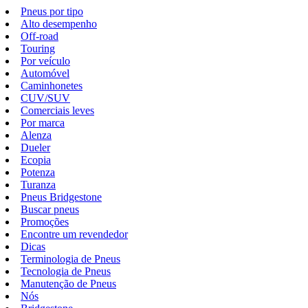
Pneus por tipo
Alto desempenho
Off-road
Touring
Por veículo
Automóvel
Caminhonetes
CUV/SUV
Comerciais leves
Por marca
Alenza
Dueler
Ecopia
Potenza
Turanza
Pneus Bridgestone
Buscar pneus
Promoções
Encontre um revendedor
Dicas
Terminologia de Pneus
Tecnologia de Pneus
Manutenção de Pneus
Nós