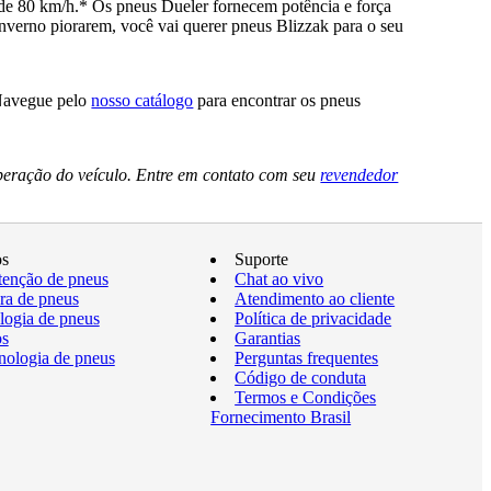
e 80 km/h.* Os pneus Dueler fornecem potência e força
nverno piorarem, você vai querer pneus Blizzak para o seu
 Navegue pelo
nosso catálogo
para encontrar os pneus
peração do veículo. Entre em contato com seu
revendedor
os
Suporte
enção de pneus
Chat ao vivo
a de pneus
Atendimento ao cliente
logia de pneus
Política de privacidade
os
Garantias
nologia de pneus
Perguntas frequentes
Código de conduta
Termos e Condições
Fornecimento Brasil