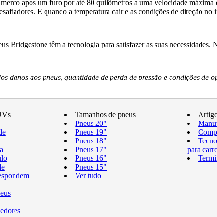
ento após um furo por até 80 quilômetros a uma velocidade máxima d
fiadores. E quando a temperatura cair e as condições de direção no i
s Bridgestone têm a tecnologia para satisfazer as suas necessidades.
s danos aos pneus, quantidade de perda de pressão e condições de o
UVs
Tamanhos de pneus
Artig
Pneus 20"
Manut
de
Pneus 19"
Compr
Pneus 18"
Tecno
a
Pneus 17"
para carr
ulo
Pneus 16"
Termi
de
Pneus 15"
respondem
Ver tudo
neus
edores