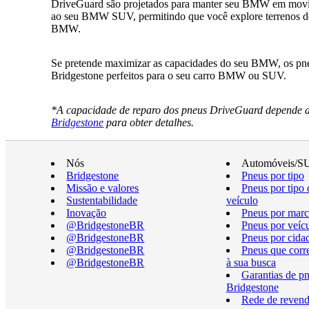
DriveGuard são projetados para manter seu BMW em movim
ao seu BMW SUV, permitindo que você explore terrenos desa
BMW.
Se pretende maximizar as capacidades do seu BMW, os pneu
Bridgestone perfeitos para o seu carro BMW ou SUV.
*A capacidade de reparo dos pneus DriveGuard depende do
Bridgestone
para obter detalhes.
Nós
Automóveis/S
Bridgestone
Pneus por tipo
Missão e valores
Pneus por tipo 
Sustentabilidade
veículo
Inovação
Pneus por marc
@BridgestoneBR
Pneus por veíc
@BridgestoneBR
Pneus por cida
@BridgestoneBR
Pneus que cor
@BridgestoneBR
à sua busca
Garantias de p
Bridgestone
Rede de revend