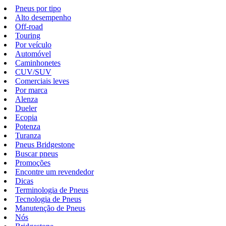
Pneus por tipo
Alto desempenho
Off-road
Touring
Por veículo
Automóvel
Caminhonetes
CUV/SUV
Comerciais leves
Por marca
Alenza
Dueler
Ecopia
Potenza
Turanza
Pneus Bridgestone
Buscar pneus
Promoções
Encontre um revendedor
Dicas
Terminologia de Pneus
Tecnologia de Pneus
Manutenção de Pneus
Nós