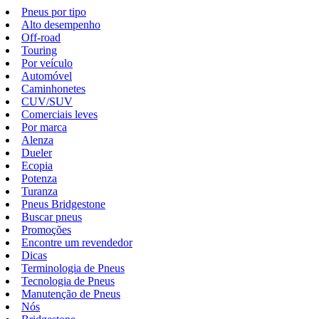
Pneus por tipo
Alto desempenho
Off-road
Touring
Por veículo
Automóvel
Caminhonetes
CUV/SUV
Comerciais leves
Por marca
Alenza
Dueler
Ecopia
Potenza
Turanza
Pneus Bridgestone
Buscar pneus
Promoções
Encontre um revendedor
Dicas
Terminologia de Pneus
Tecnologia de Pneus
Manutenção de Pneus
Nós