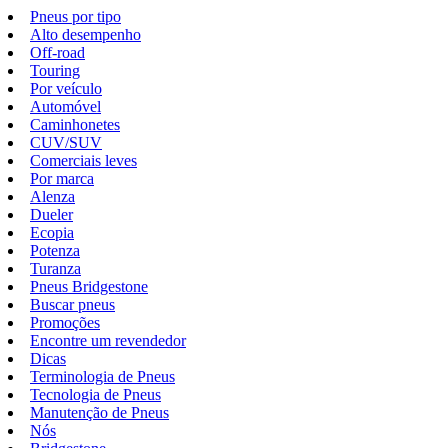
Pneus por tipo
Alto desempenho
Off-road
Touring
Por veículo
Automóvel
Caminhonetes
CUV/SUV
Comerciais leves
Por marca
Alenza
Dueler
Ecopia
Potenza
Turanza
Pneus Bridgestone
Buscar pneus
Promoções
Encontre um revendedor
Dicas
Terminologia de Pneus
Tecnologia de Pneus
Manutenção de Pneus
Nós