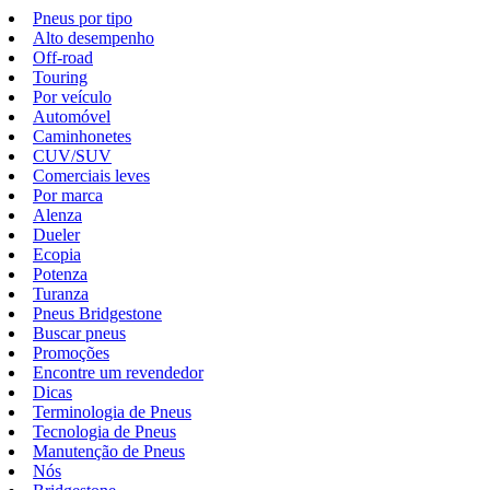
Pneus por tipo
Alto desempenho
Off-road
Touring
Por veículo
Automóvel
Caminhonetes
CUV/SUV
Comerciais leves
Por marca
Alenza
Dueler
Ecopia
Potenza
Turanza
Pneus Bridgestone
Buscar pneus
Promoções
Encontre um revendedor
Dicas
Terminologia de Pneus
Tecnologia de Pneus
Manutenção de Pneus
Nós