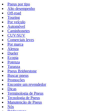
Pneus por tipo
Alto desempenho
Off-road
Touring
Por veículo
Automóvel
Caminhonetes
CUV/SUV
Comerciais leves
Por marca
Alenza
Dueler
Ecopia
Potenza
Turanza
Pneus Bridgestone
Buscar pneus
Promoções
Encontre um revendedor
Dicas
Terminologia de Pneus
Tecnologia de Pneus
Manutenção de Pneus
Nós