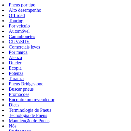
Pneus por tipo
Alto desempenho
Off-road
Touring
Por veículo
Automóvel
Caminhonetes
CUV/SUV
Comerciais leves
Por marca
Alenza
Dueler
Ecopia
Potenza
Turanza
Pneus Bridgestone
Buscar pneus
Promoções
Encontre um revendedor
Dicas
Terminologia de Pneus
Tecnologia de Pneus
Manutenção de Pneus
Nós