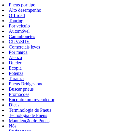
Pneus por tipo
Alto desempenho
Off-road
Touring
Por veículo
Automóvel
Caminhonetes
CUV/SUV
Comerciais leves
Por marca
Alenza
Dueler
Ecopia
Potenza
Turanza
Pneus Bridgestone
Buscar pneus
Promoções
Encontre um revendedor
Dicas
Terminologia de Pneus
Tecnologia de Pneus
Manutenção de Pneus
Nós