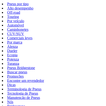
Pneus por tipo
Alto desempenho
Off-road
Touring
Por veículo
Automóvel
Caminhonetes
CUV/SUV
Comerciais leves
Por marca
Alenza
Dueler
Ecopia
Potenza
Turanza
Pneus Bridgestone
Buscar pneus
Promoções
Encontre um revendedor
Dicas
Terminologia de Pneus
Tecnologia de Pneus
Manutenção de Pneus
Nós