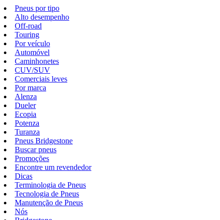
Pneus por tipo
Alto desempenho
Off-road
Touring
Por veículo
Automóvel
Caminhonetes
CUV/SUV
Comerciais leves
Por marca
Alenza
Dueler
Ecopia
Potenza
Turanza
Pneus Bridgestone
Buscar pneus
Promoções
Encontre um revendedor
Dicas
Terminologia de Pneus
Tecnologia de Pneus
Manutenção de Pneus
Nós