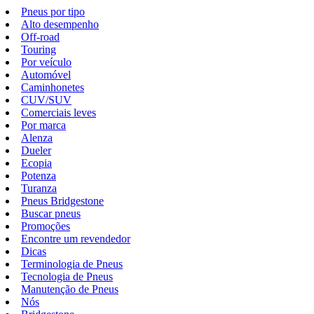
Pneus por tipo
Alto desempenho
Off-road
Touring
Por veículo
Automóvel
Caminhonetes
CUV/SUV
Comerciais leves
Por marca
Alenza
Dueler
Ecopia
Potenza
Turanza
Pneus Bridgestone
Buscar pneus
Promoções
Encontre um revendedor
Dicas
Terminologia de Pneus
Tecnologia de Pneus
Manutenção de Pneus
Nós