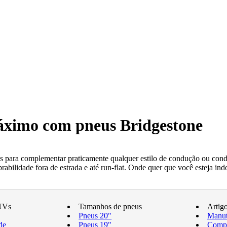
máximo com pneus Bridgestone
 para complementar praticamente qualquer estilo de condução ou condi
ilidade fora de estrada e até run-flat. Onde quer que você esteja indo
UVs
Tamanhos de pneus
Artig
Pneus 20"
Manut
de
Pneus 19"
Compr