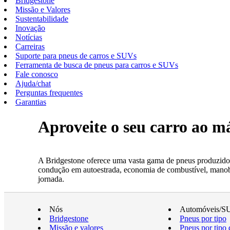
Bridgestone
Missão e Valores
Sustentabilidade
Inovação
Notícias
Carreiras
Suporte para pneus de carros e SUVs
Ferramenta de busca de pneus para carros e SUVs
Fale conosco
Ajuda/chat
Perguntas frequentes
Garantias
Aproveite o seu carro ao 
A Bridgestone oferece uma vasta gama de pneus produzidos
condução em autoestrada, economia de combustível, manobrab
jornada.
Nós
Automóveis/S
Bridgestone
Pneus por tipo
Missão e valores
Pneus por tipo 