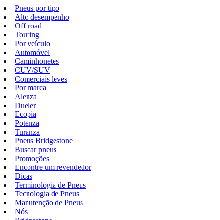
Pneus por tipo
Alto desempenho
Off-road
Touring
Por veículo
Automóvel
Caminhonetes
CUV/SUV
Comerciais leves
Por marca
Alenza
Dueler
Ecopia
Potenza
Turanza
Pneus Bridgestone
Buscar pneus
Promoções
Encontre um revendedor
Dicas
Terminologia de Pneus
Tecnologia de Pneus
Manutenção de Pneus
Nós