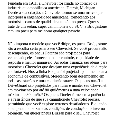
Fundada em 1911, a Chevrolet foi criada no coração da
indústria automobilística americana: Detroit, Michigan.
Desde a sua criação, a Chevrolet tornou-se uma marca que
incorpora a engenhosidade americana, fornecendo aos
motoristas carros de qualidade a um ótimo preço. Quer se
trate de um sedan, cupê, caminhonete ou SUV, a Bridgestone
tem um pneu para melhorar qualquer passeio.
Não importa o modelo que você dirige, os pneus Bridgestone
são a escolha certa para o seu Chevrolet. Se você procura alto
desempenho, os pneus Potenza são projetados para
velocidade; eles fornecem maior controle, capacidade de
resposta e melhor manuseio. As rodas Turanza são ideais para
motoristas Chevrolet que desejam uma experiência de direção
confortável. Nossa linha Ecopia foi projetada para melhorar a
economia de combustível, oferecendo bom desempenho em
todas as estações e uma condução suave. Os pneus run-flat
DriveGuard são projetados para furar e manter seu Chevrolet
em movimento por até 80 quilômetros a uma velocidade
máxima de 80 km/h.* Os pneus Dueler fornecem a potência
e a resistência de que sua caminhonete Chevrolet precisa,
permitindo que você explore terrenos desafiadores. E quando
a temperatura baixar e as condições de condução no inverno
piorarem, vai querer pneus Blizzak para o seu Chevrolet.