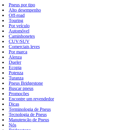
Pneus por tipo
Alto desempenho
Off-road
Touring
Por veículo
Automóvel
Caminhonetes
CUV/SUV
Comerciais leves
Por marca
Alenza
Dueler
Ecopia
Potenza
Turanza
Pneus Bridgestone
Buscar pneus
Promoções
Encontre um revendedor
Dicas
Terminologia de Pneus
Tecnologia de Pneus
Manutenção de Pneus
Nós