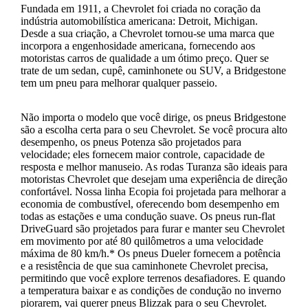
Fundada em 1911, a Chevrolet foi criada no coração da
indústria automobilística americana: Detroit, Michigan.
Desde a sua criação, a Chevrolet tornou-se uma marca que
incorpora a engenhosidade americana, fornecendo aos
motoristas carros de qualidade a um ótimo preço. Quer se
trate de um sedan, cupê, caminhonete ou SUV, a Bridgestone
tem um pneu para melhorar qualquer passeio.
Não importa o modelo que você dirige, os pneus Bridgestone
são a escolha certa para o seu Chevrolet. Se você procura alto
desempenho, os pneus Potenza são projetados para
velocidade; eles fornecem maior controle, capacidade de
resposta e melhor manuseio. As rodas Turanza são ideais para
motoristas Chevrolet que desejam uma experiência de direção
confortável. Nossa linha Ecopia foi projetada para melhorar a
economia de combustível, oferecendo bom desempenho em
todas as estações e uma condução suave. Os pneus run-flat
DriveGuard são projetados para furar e manter seu Chevrolet
em movimento por até 80 quilômetros a uma velocidade
máxima de 80 km/h.* Os pneus Dueler fornecem a potência
e a resistência de que sua caminhonete Chevrolet precisa,
permitindo que você explore terrenos desafiadores. E quando
a temperatura baixar e as condições de condução no inverno
piorarem, vai querer pneus Blizzak para o seu Chevrolet.