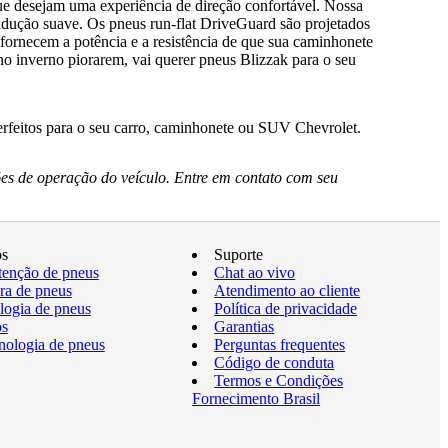
que desejam uma experiência de direção confortável. Nossa
dução suave. Os pneus run-flat DriveGuard são projetados
ornecem a potência e a resistência de que sua caminhonete
no inverno piorarem, vai querer pneus Blizzak para o seu
erfeitos para o seu carro, caminhonete ou SUV Chevrolet.
es de operação do veículo. Entre em contato com seu
os
Suporte
enção de pneus
Chat ao vivo
a de pneus
Atendimento ao cliente
logia de pneus
Política de privacidade
os
Garantias
nologia de pneus
Perguntas frequentes
Código de conduta
Termos e Condições
Fornecimento Brasil