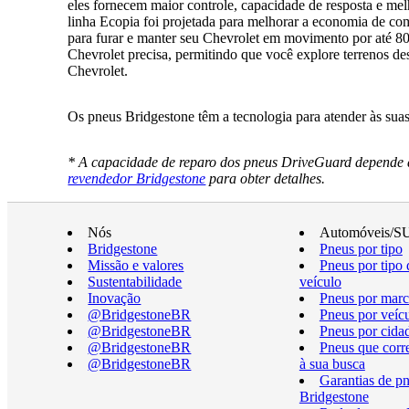
eles fornecem maior controle, capacidade de resposta e me
linha Ecopia foi projetada para melhorar a economia de c
para furar e manter seu Chevrolet em movimento por até 8
Chevrolet precisa, permitindo que você explore terrenos de
Chevrolet.
Os pneus Bridgestone têm a tecnologia para atender às su
* A capacidade de reparo dos pneus DriveGuard depende d
revendedor Bridgestone
para obter detalhes.
Nós
Automóveis/S
Bridgestone
Pneus por tipo
Missão e valores
Pneus por tipo 
Sustentabilidade
veículo
Inovação
Pneus por marc
@BridgestoneBR
Pneus por veíc
@BridgestoneBR
Pneus por cida
@BridgestoneBR
Pneus que cor
@BridgestoneBR
à sua busca
Garantias de p
Bridgestone