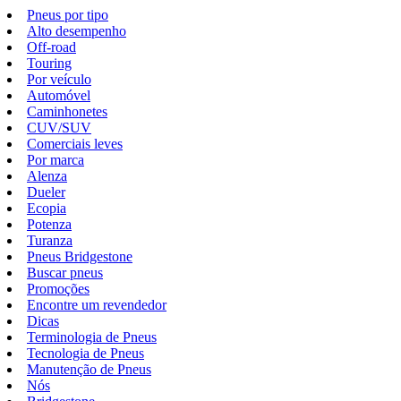
Pneus por tipo
Alto desempenho
Off-road
Touring
Por veículo
Automóvel
Caminhonetes
CUV/SUV
Comerciais leves
Por marca
Alenza
Dueler
Ecopia
Potenza
Turanza
Pneus Bridgestone
Buscar pneus
Promoções
Encontre um revendedor
Dicas
Terminologia de Pneus
Tecnologia de Pneus
Manutenção de Pneus
Nós