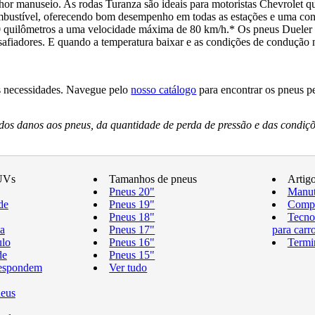
lhor manuseio. As rodas Turanza são ideais para motoristas Chevrolet 
ombustível, oferecendo bom desempenho em todas as estações e uma con
0 quilômetros a uma velocidade máxima de 80 km/h.* Os pneus Dueler f
safiadores. E quando a temperatura baixar e as condições de condução 
as necessidades. Navegue pelo
nosso catálogo
para encontrar os pneus p
os danos aos pneus, da quantidade de perda de pressão e das condiçõ
UVs
Tamanhos de pneus
Artig
Pneus 20"
Manut
de
Pneus 19"
Compr
Pneus 18"
Tecno
a
Pneus 17"
para carr
ulo
Pneus 16"
Termi
de
Pneus 15"
respondem
Ver tudo
neus