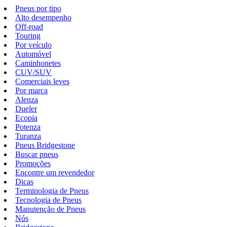
Pneus por tipo
Alto desempenho
Off-road
Touring
Por veículo
Automóvel
Caminhonetes
CUV/SUV
Comerciais leves
Por marca
Alenza
Dueler
Ecopia
Potenza
Turanza
Pneus Bridgestone
Buscar pneus
Promoções
Encontre um revendedor
Dicas
Terminologia de Pneus
Tecnologia de Pneus
Manutenção de Pneus
Nós