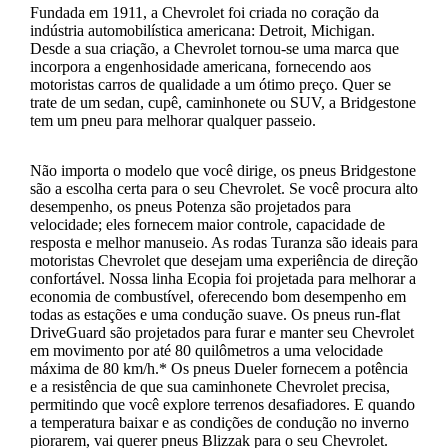
Fundada em 1911, a Chevrolet foi criada no coração da
indústria automobilística americana: Detroit, Michigan.
Desde a sua criação, a Chevrolet tornou-se uma marca que
incorpora a engenhosidade americana, fornecendo aos
motoristas carros de qualidade a um ótimo preço. Quer se
trate de um sedan, cupê, caminhonete ou SUV, a Bridgestone
tem um pneu para melhorar qualquer passeio.
Não importa o modelo que você dirige, os pneus Bridgestone
são a escolha certa para o seu Chevrolet. Se você procura alto
desempenho, os pneus Potenza são projetados para
velocidade; eles fornecem maior controle, capacidade de
resposta e melhor manuseio. As rodas Turanza são ideais para
motoristas Chevrolet que desejam uma experiência de direção
confortável. Nossa linha Ecopia foi projetada para melhorar a
economia de combustível, oferecendo bom desempenho em
todas as estações e uma condução suave. Os pneus run-flat
DriveGuard são projetados para furar e manter seu Chevrolet
em movimento por até 80 quilômetros a uma velocidade
máxima de 80 km/h.* Os pneus Dueler fornecem a potência
e a resistência de que sua caminhonete Chevrolet precisa,
permitindo que você explore terrenos desafiadores. E quando
a temperatura baixar e as condições de condução no inverno
piorarem, vai querer pneus Blizzak para o seu Chevrolet.