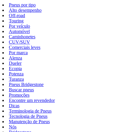
Pneus por tipo
Alto desempenho
Off-road
Touring
Por veículo
Automóvel
Caminhonetes
CUV/SUV
Comerciais leves
Por marca
Alenza
Dueler
Ecopia
Potenza
Turanza
Pneus Bridgestone
Buscar pneus
Promoções
Encontre um revendedor
Dicas
Terminologia de Pneus
Tecnologia de Pneus
Manutenção de Pneus
Nós