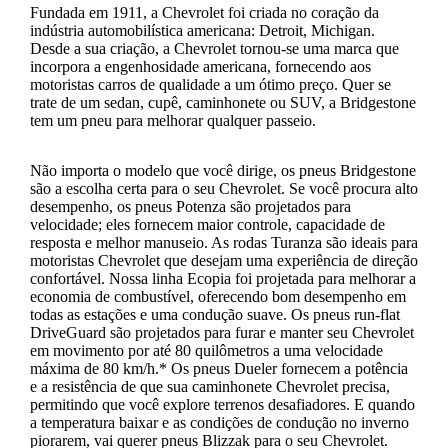
Fundada em 1911, a Chevrolet foi criada no coração da
indústria automobilística americana: Detroit, Michigan.
Desde a sua criação, a Chevrolet tornou-se uma marca que
incorpora a engenhosidade americana, fornecendo aos
motoristas carros de qualidade a um ótimo preço. Quer se
trate de um sedan, cupê, caminhonete ou SUV, a Bridgestone
tem um pneu para melhorar qualquer passeio.
Não importa o modelo que você dirige, os pneus Bridgestone
são a escolha certa para o seu Chevrolet. Se você procura alto
desempenho, os pneus Potenza são projetados para
velocidade; eles fornecem maior controle, capacidade de
resposta e melhor manuseio. As rodas Turanza são ideais para
motoristas Chevrolet que desejam uma experiência de direção
confortável. Nossa linha Ecopia foi projetada para melhorar a
economia de combustível, oferecendo bom desempenho em
todas as estações e uma condução suave. Os pneus run-flat
DriveGuard são projetados para furar e manter seu Chevrolet
em movimento por até 80 quilômetros a uma velocidade
máxima de 80 km/h.* Os pneus Dueler fornecem a potência
e a resistência de que sua caminhonete Chevrolet precisa,
permitindo que você explore terrenos desafiadores. E quando
a temperatura baixar e as condições de condução no inverno
piorarem, vai querer pneus Blizzak para o seu Chevrolet.